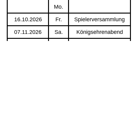
Mo.
16.10.2026
Fr.
Spielerversammlung
07.11.2026
Sa.
Königsehrenabend
12.11.2026
Do.
St.Martin Grundschule
14.11.2026
Sa.
Volkstrauertag
12.12.2026
Sa.
Jahresabschlussfeier