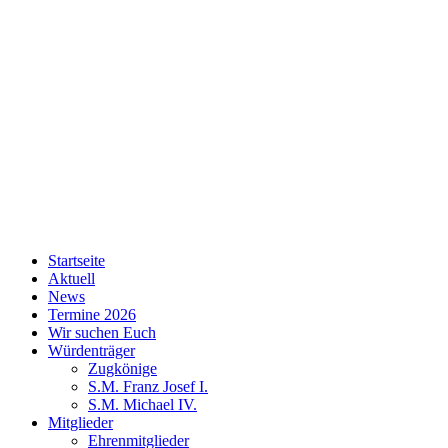
Copyright Tambourcorps Erftklänge Gustorf Gindorf
Startseite
Aktuell
News
Termine 2026
Wir suchen Euch
Würdenträger
Zugkönige
S.M. Franz Josef I.
S.M. Michael IV.
Mitglieder
Ehrenmitglieder